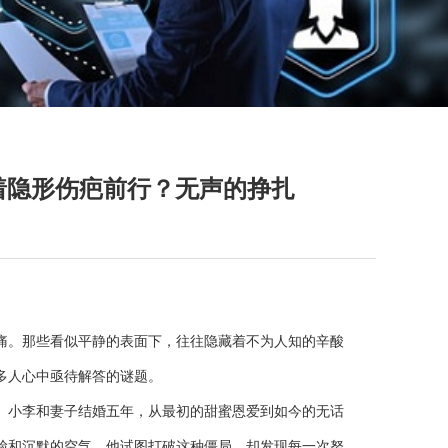
着隐形伤疤前行？无声的挣扎
痛。那些看似平静的表面下，往往隐藏着不为人知的辛酸
多人心中亟待解答的谜题。
。小李和妻子结婚五年，从最初的甜蜜恩爱到如今的无话
脸和沉默的空气，他试图打破这种僵局，却发现每一次努