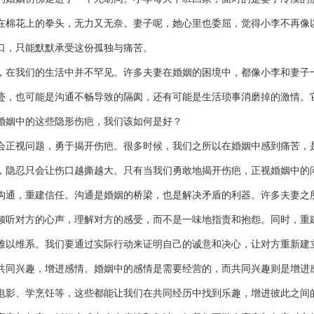
在棉花上的拳头，无力又无奈。妻子呢，她心里也委屈，觉得小李不再像
口，只能默默承受这份孤独与痛苦。
，在我们的生活中并不罕见。许多夫妻在婚姻的困境中，都像小李和妻子
迹，也可能是沟通不畅导致的隔阂，还有可能是生活琐事消磨掉的激情。
婚姻中的这些隐形伤疤，我们该如何是好？
会正视问题，勇于揭开伤疤。很多时候，我们之所以在婚姻中感到痛苦，
，隐忍只会让伤口越撕越大。只有当我们勇敢地揭开伤疤，正视婚姻中的
沟通，重建信任。沟通是婚姻的桥梁，也是解决矛盾的利器。许多夫妻之
倾听对方的心声，理解对方的感受，而不是一味地指责和抱怨。同时，重
难以维系。我们要通过实际行动来证明自己的诚意和决心，让对方重新建
共同兴趣，增进感情。婚姻中的感情是需要经营的，而共同兴趣则是增进
电影、学烹饪等，这些都能让我们在共同经历中找到乐趣，增进彼此之间